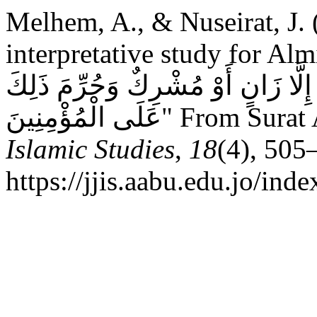
Melhem, A., & Nuseirat, J.
interpretative study for Almighty saying: "لَّا
َا إِلَّا زَانٍ أَوْ مُشْرِكٌ وَحُرِّمَ ذَلِكَ
عَلَى الْمُؤْمِنِينَ" Fro
Islamic Studies
,
18
(4), 505
https://jjis.aabu.edu.jo/inde